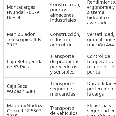
Rendimiento
Construcción,
Montacargas
ergonomía y
puertos,
Hyundai 70D-9
sistema
almacenes
Diésel
hidráulico
industriales
avanzado
Manipulador
Construcción,
Versatilidad,
Telescópico JCB
industria,
gran alcance
2017
agricultura
tracción 4x4
Transporte
Control de
Caja Refrigerada
de productos
temperatura
de 53 Pies
perecederos
tecnología d
y sensibles
punta
Transporte
Durabilidad 
Caja Seca
seguro de
protección d
Wabash 53FT
mercancías
la carga
Madrina/Nodriza
Eficiencia y
Transporte
Cottrell EZ 5307
seguridad en
de vehículos
2013
carga/desca