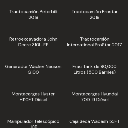
Tractocamión Peterbilt
Tractocamión Prostar
2018
2018
Retroexcavadora John
Tractocamión
Deere 310L-EP
International ProStar 2017
Generador Wacker Neuson
Frac Tank de 80,000
G100
Litros (500 Barriles)
Montacargas Hyster
Montacargas Hyundai
H110FT Diésel
70D-9 Diésel
Manipulador telescópico
Caja Seca Wabash 53FT
JCB