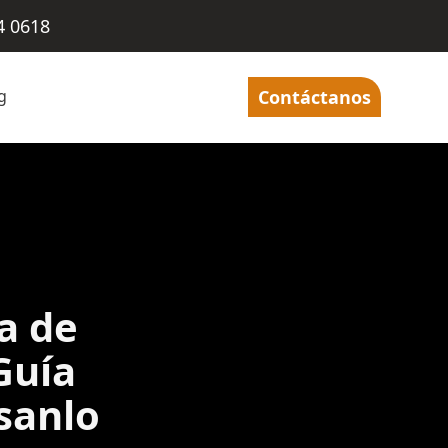
4 0618
g
Contáctanos
a de
Guía
sanlo